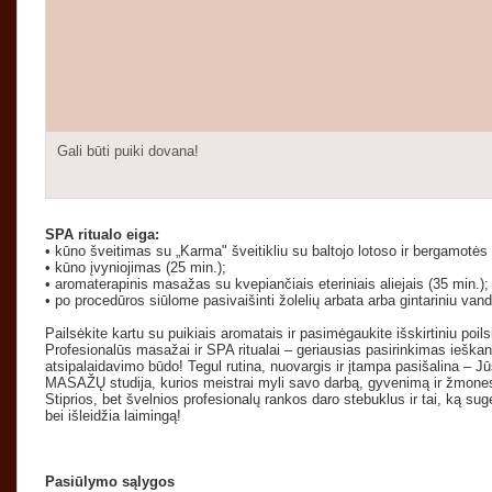
Gali būti puiki dovana!
SPA ritualo eiga:
• kūno šveitimas su „Karma" šveitikliu su baltojo lotoso ir bergamotės
• kūno įvyniojimas (25 min.);
• aromaterapinis masažas su kvepiančiais eteriniais aliejais (35 min.);
• po procedūros siūlome pasivaišinti žolelių arbata arba gintariniu vand
Pailsėkite kartu su puikiais aromatais ir pasimėgaukite išskirtiniu p
Profesionalūs masažai ir SPA ritualai – geriausias pasirinkimas ieškan
atsipalaidavimo būdo! Tegul rutina, nuovargis ir įtampa pasišalina – J
MASAŽŲ studija, kurios meistrai myli savo darbą, gyvenimą ir žmone
Stiprios, bet švelnios profesionalų rankos daro stebuklus ir tai, ką su
bei išleidžia laimingą!
Pasiūlymo sąlygos