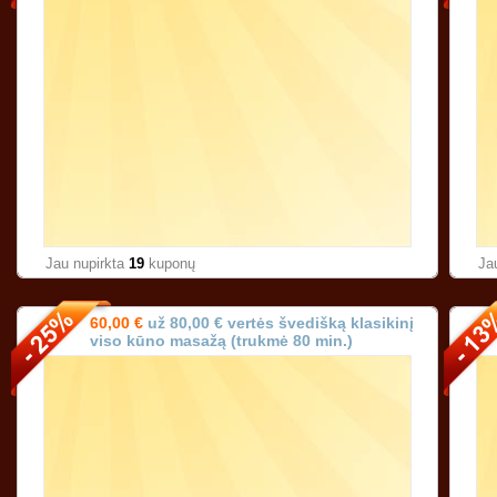
Jau nupirkta
19
kuponų
Ja
60,00 €
už 80,00 € vertės švedišką klasikinį
viso kūno masažą (trukmė 80 min.)
Karoliniškėse Vilniuje!