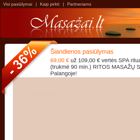
Visi pasiūlymai
|
Kaip pirkti
|
Partneriams
>
>
Šiandienos pasiūlymas
69,00 €
už 109,00 € vertės SPA rit
(trukmė 90 min.) RITOS MASAŽŲ
Palangoje!