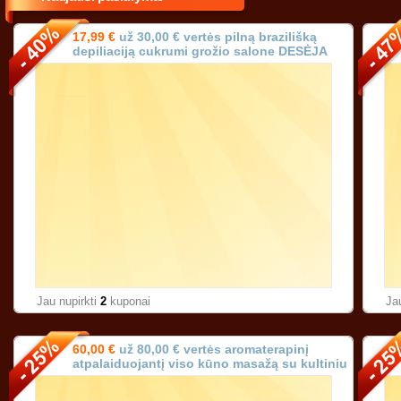
17,99 €
už 30,00 € vertės pilną brazilišką
depiliaciją cukrumi grožio salone DESĖJA
Vilniuje!
Jau nupirkti
2
kuponai
Ja
60,00 €
už 80,00 € vertės aromaterapinį
atpalaiduojantį viso kūno masažą su kultiniu
prancūzišku aliejumi (trukmė 90 min.)!