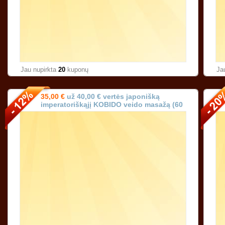
Jau nupirkta
20
kuponų
Ja
35,00 €
už 40,00 € vertės japonišką
imperatoriškąjį KOBIDO veido masažą (60
min.) Vilniuje!