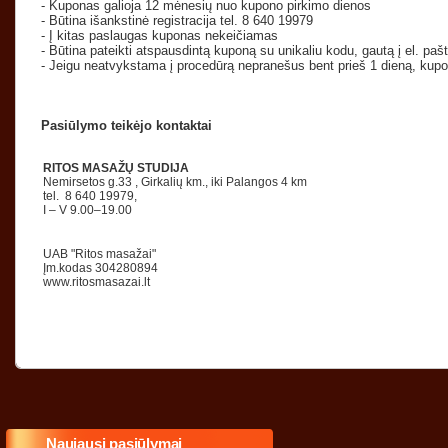
- Kuponas galioja 12 mėnesių nuo kupono pirkimo dienos
- Būtina išankstinė registracija tel. 8 640 19979
- Į kitas paslaugas kuponas nekeičiamas
- Būtina pateikti atspausdintą kuponą su unikaliu kodu, gautą į el. paš
- Jeigu neatvykstama į procedūrą nepranešus bent prieš 1 dieną, kup
Pasiūlymo teikėjo kontaktai
RITOS MASAŽŲ STUDIJA
Nemirsetos g.33 , Girkalių km., iki Palangos 4 km
tel. 8 640 19979,
I – V 9.00–19.00
UAB "Ritos masažai"
Įm.kodas 304280894
www.ritosmasazai.lt
Naujausi pasiūlymai