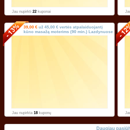
Jau nupirkti
22
kuponai
Ja
39,00 €
už 45,00 € vertės atpalaiduojantį
kūno masažą moterims (90 min.) Lazdynuose
Vilniuje!
Jau nupirkta
18
kuponų
Ja
Daugiau pasiū