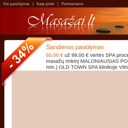
Visi pasiūlymai
|
Kaip pirkti
|
Partneriams
>
>
Šiandienos pasiūlymas
65,00 €
už 99,00 € vertės SPA proce
masažų rinkinį MALONIAUSIAS PO
min.) OLD TOWN SPA klinikoje Vilni