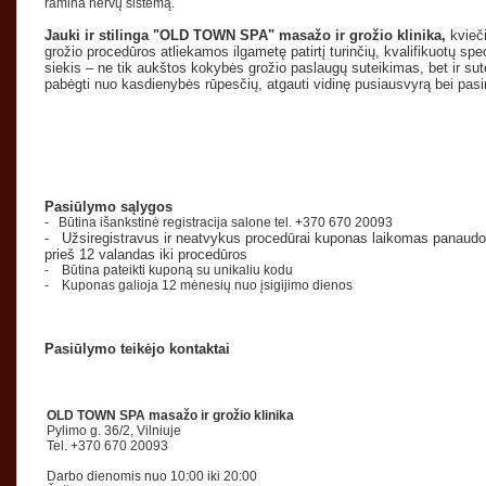
ramina nervų sistemą.
Jauki ir stilinga "OLD TOWN SPA" masažo ir grožio klinika,
kvieči
grožio procedūros atliekamos ilgametę patirtį turinčių, kvalifikuotų spec
siekis – ne tik aukštos kokybės grožio paslaugų suteikimas, bet ir sut
pabėgti nuo kasdienybės rūpesčių, atgauti vidinę pusiausvyrą bei pasin
Pasiūlymo sąlygos
- Būtina išankstinė registracija salone tel.
+370 670 20093
- Užsiregistravus ir neatvykus procedūrai kuponas laikomas panaudo
prieš 12 valandas iki procedūros
- Būtina pateikti kuponą su unikaliu kodu
- Kuponas galioja 12 mėnesių nuo įsigijimo dienos
Pasiūlymo teikėjo kontaktai
OLD TOWN SPA masažo ir grožio klinika
Pylimo g. 36/2, Vilniuje
Tel. +370 670 20093
Darbo dienomis nuo 10:00 iki 20:00