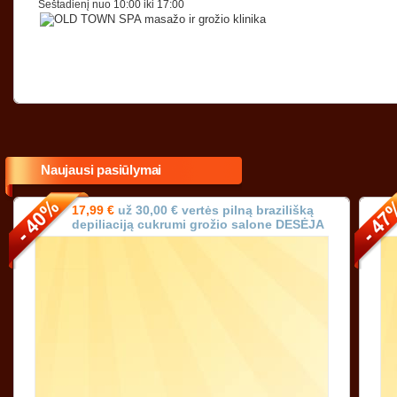
Šeštadienį nuo 10:00 iki 17:00
Naujausi pasiūlymai
17,99 €
už 30,00 € vertės pilną brazilišką
depiliaciją cukrumi grožio salone DESĖJA
Vilniuje!