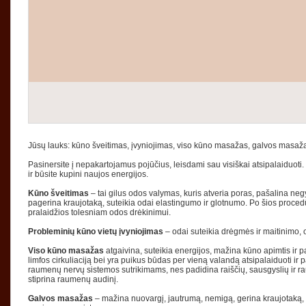
Jūsų lauks: kūno šveitimas, įvyniojimas, viso kūno masažas, galvos masažas,
Pasinersite į nepakartojamus pojūčius, leisdami sau visiškai atsipalaiduoti
ir būsite kupini naujos energijos.
Kūno šveitimas
– tai gilus odos valymas, kuris atveria poras, pašalina neg
pagerina kraujotaką, suteikia odai elastingumo ir glotnumo. Po šios procedū
pralaidžios tolesniam odos drėkinimui.
Probleminių kūno vietų įvyniojimas
– odai suteikia drėgmės ir maitinimo, o
Viso kūno masažas
atgaivina, suteikia energijos, mažina kūno apimtis ir p
limfos cirkuliaciją bei yra puikus būdas per vieną valandą atsipalaiduoti ir 
raumenų nervų sistemos sutrikimams, nes padidina raiščių, sausgyslių ir 
stiprina raumenų audinį.
Galvos masažas
– mažina nuovargį, jautrumą, nemigą, gerina kraujotaką, a