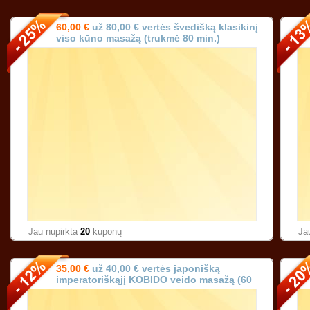
60,00 €
už 80,00 € vertės švedišką klasikinį
viso kūno masažą (trukmė 80 min.)
Karoliniškėse Vilniuje!
Jau nupirkta
20
kuponų
Ja
35,00 €
už 40,00 € vertės japonišką
imperatoriškąjį KOBIDO veido masažą (60
min.) Vilniuje!