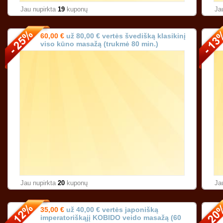
Jau nupirkta
19
kuponų
Ja
60,00 €
už 80,00 € vertės švedišką klasikinį
viso kūno masažą (trukmė 80 min.)
Karoliniškėse Vilniuje!
Jau nupirkta
20
kuponų
Ja
35,00 €
už 40,00 € vertės japonišką
imperatoriškąjį KOBIDO veido masažą (60