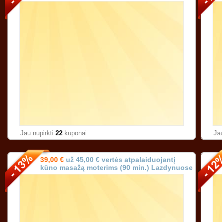
min.) Vilniuje!
Jau nupirkti
22
kuponai
Ja
39,00 €
už 45,00 € vertės atpalaiduojantį
kūno masažą moterims (90 min.) Lazdynuose
Vilniuje!