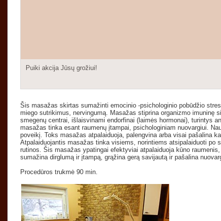
Puiki akcija Jūsų grožiui!
Šis masažas skirtas sumažinti emocinio -psichologinio pobūdžio stresą i
miego sutrikimus, nervingumą. Masažas stiprina organizmo imuninę si
smegenų centrai, išlaisvinami endorfinai (laimės hormonai), turintys anti
masažas tinka esant raumenų įtampai, psichologiniam nuovargiui. Naudoj
poveikį. Toks masažas atpalaiduoja, palengvina arba visai pašalina k
Atpalaiduojantis masažas tinka visiems, norintiems atsipalaiduoti po 
rutinos. Šis masažas ypatingai efektyviai atpalaiduoja kūno raumenis,
sumažina dirglumą ir įtampą, grąžina gerą savijautą ir pašalina nuovarg
Procedūros trukmė 90 min.