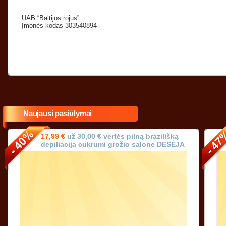
UAB “Baltijos rojus”
Įmonės kodas 303540894
Naujausi pasiūlymai
17,99 €
už 30,00 € vertės pilną brazilišką
depiliaciją cukrumi grožio salone DESĖJA
Vilniuje!