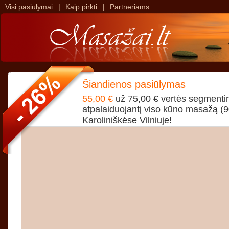
Visi pasiūlymai
|
Kaip pirkti
|
Partneriams
>
>
Šiandienos pasiūlymas
55,00 €
už 75,00 € vertės segmentin
atpalaiduojantį viso kūno masažą (9
Karoliniškėse Vilniuje!