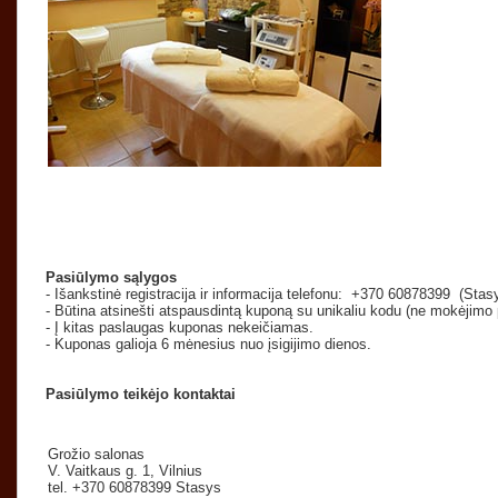
Pasiūlymo sąlygos
- Išankstinė registracija ir informacija telefonu:
+370 60878399
(Stasy
- Būtina atsinešti atspausdintą kuponą su unikaliu kodu (ne mokėjimo 
- Į kitas paslaugas kuponas nekeičiamas.
- Kuponas galioja 6 mėnesius nuo įsigijimo dienos.
Pasiūlymo teikėjo kontaktai
Grožio salonas
V. Vaitkaus g. 1, Vilnius
tel.
+370 60878399
Stasys