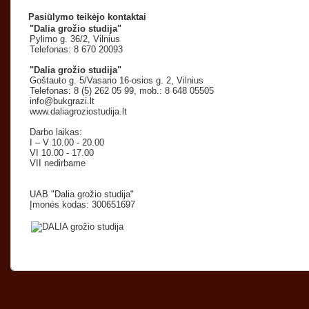
Pasiūlymo teikėjo kontaktai
"Dalia grožio studija"
Pylimo g. 36/2, Vilnius
Telefonas: 8 670 20093
"Dalia grožio studija"
Goštauto g. 5/Vasario 16-osios g. 2, Vilnius
Telefonas: 8 (5) 262 05 99, mob.: 8 648 05505
info@bukgrazi.lt
www.daliagroziostudija.lt
Darbo laikas:
I – V 10.00 - 20.00
VI 10.00 - 17.00
VII nedirbame
UAB "Dalia grožio studija"
Įmonės kodas: 300651697