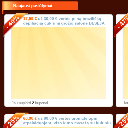
Naujausi pasiūlymai
17,99 €
už 30,00 € vertės pilną brazilišką
depiliaciją cukrumi grožio salone DESĖJA
Vilniuje!
Jau nupirkti
2
kuponai
Ja
60,00 €
už 80,00 € vertės aromaterapinį
atpalaiduojantį viso kūno masažą su kultiniu
prancūzišku aliejumi (trukmė 90 min.)!