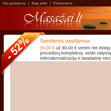
Visi pasiūlymai
|
Kaip pirkti
|
Partneriams
>
>
Šiandienos pasiūlymas
38,00 €
už 80,00 € vertės net dviejų
procedūrų kompleksą: veido valymą
mikrodermabraziją ir beadatinę mez
DALIA grožio studijoje Vilniaus cent