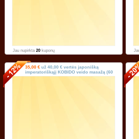
Jau nupirkta
20
kuponų
Ja
35,00 €
už 40,00 € vertės japonišką
imperatoriškąjį KOBIDO veido masažą (60
min.) Vilniuje!