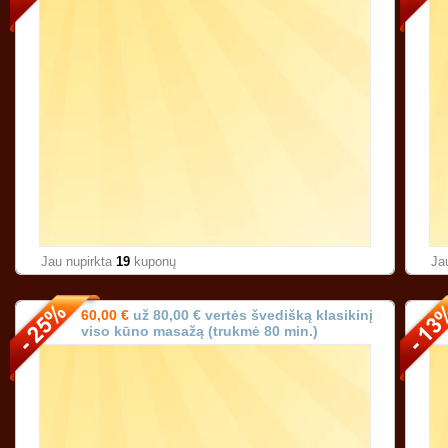
Jau nupirkta
19
kuponų
Ja
60,00 €
už 80,00 € vertės švedišką klasikinį
viso kūno masažą (trukmė 80 min.)
Karoliniškėse Vilniuje!