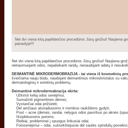
Net dvi viena kitą papildančios procedūros Jūsų grožiui! Naujiena gr
pasaulyje!!!
Net dvi viena kitą papildančios procedūros Jūsų grožiui! Naujiena gro
netraumuojanti odos, nepaliekanti randų, nenaudojant adatų ir nesuke
DEIMANTINĖ MIKRODERMOBRAZIJA - tai viena iš kosmetinių proce
šveičiama nauju būdu, naudojant deimantinius mikroskristalus su va
dermatologinių ir estetinių problemų.
Deimantinė mikrodermabrazija skirta:
Užkirsti kelią odos senėjimui;
Sumažinti pigmentines dėmes;
Vystančiai odai prižiūrėti;
Dėl amžiaus atsiradusioms ir mimikos raukšlėms gydyti;
Post – acne (dėmės, randai, nelygus odos paviršius po aknės (spuo
Išsiplėtusioms poroms;
Riebiai, probleminei į spuogus linkusiai odai;
Fotosenėjimui – odai, sušiurkštėjusiai dėl saulės spindulių poveikio