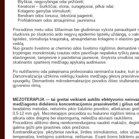
Blyškiai, negyvybingai odai prižiūrėti;
Keratozei – šiurkščiai, storai, suragėjusiai, pilkai odai;
Kolageno gamybai stimuliuoti;
Bendram odos tonusui, tekstūrai pagerinti;
Profilaktiniam odos atnaujinimui, jauninimui.
Procedūros metu odos šlifavimas bei gludinimas vyksta panaudojant mi
sluoksnis po sluoksnio ardo negyvų epidermio ląstelių uždangą, o vak
ląsteles, stimuliuoja kraujotaką, atnaujindamas kolageno ir elastino 
veiklą.
Nuo įprasto šveitimo ar cheminio odos šveitimo rūgštimis deimantinė m
kryptingas monokristalų srautas odos paviršiuje nepalieka ryškių parau
elastingesnė, tampresnė ir pastebimai jaunesnė, išnyksta smulkios ra
skatinantis spartesnį medžiagų apykaitą audiniuose.
Po nušlifavimo oda palepinama profesionalia raminančia kauke, kuri į
Darsonvalizacija užtikrina veikliųjų kaukės medžiagų gilesnį prasiskver
spuogelių. Deimantinės mikrodermabrazijos poveikis išties stulbinantis
gyvenimo ritmą.
MEZOTERAPIJA — tai greitai veikianti aukšto efektyvumo neinvazi
medžiagoms didelėmis koncentracijomis prasiskverbti į gilius o
beadatinis metodas, neturintis jokio šalutinio poveikio, atliekamas greit
0,5-12 mm gylį. Mezoterapijos procedūra su hialurono rūgštimi lėtina 
atkuria odos drėgmę bei elastingumą, neleidžia atsirasti raukšlėms.
Procedūros atlikimo dieną nerekomenduojama naudoti makiažo, degintis s
galima grįžti prie įprastinės odos priežiūros.
Kontraindikacijos: piktybiniai navikai, širdies stimuliatorius, odos užde
temperatūra, krešėjimo sutrikimai, nėštumas. Esant šioms būklėms 