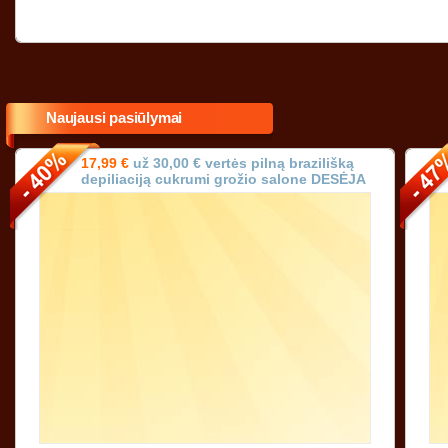
Naujausi pasiūlymai
17,99 €
už 30,00 € vertės pilną brazilišką
depiliaciją cukrumi grožio salone DESĖJA
Vilniuje!