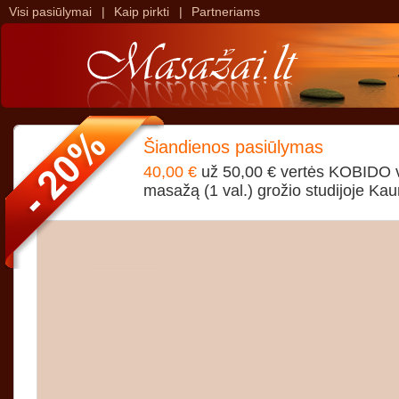
Visi pasiūlymai
|
Kaip pirkti
|
Partneriams
>
>
Šiandienos pasiūlymas
40,00 €
už 50,00 € vertės KOBIDO 
masažą (1 val.) grožio studijoje Kau