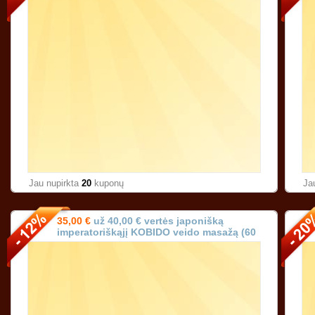
Jau nupirkta
20
kuponų
Ja
35,00 €
už 40,00 € vertės japonišką
imperatoriškąjį KOBIDO veido masažą (60
min.) Vilniuje!