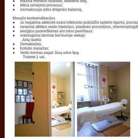
●
mažina mimikos raukšles, skaistina odą;
●
lėtina senėjimo procesus;
●
normalizuoja odos drėgmės balansą.
Masažo kontraindikacijos
●
Jo negalima atlikinėti esant infekcinio pobūdžio epitelio ligoms; psori
●
neseniai atliktos veido injekcijos, plastinės procedūros, cheminiai/rūgšt
●
alergijos pasireiškimas ant odos paviršiaus;
●
onkologiniai deriniai bet kurioje vietoje;
Jūsų laukia:
●
Demakiažas;
●
Kobido masažas;
●
Veido kremas pagal Jūsų odos tipą.
Trukmė:1 val.