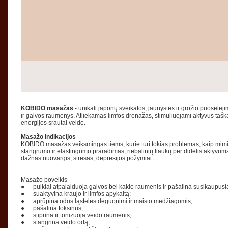
KOBIDO masažas
- unikali japonų sveikatos, jaunystės ir grožio puosel
ir galvos raumenys. Atliekamas limfos drenažas, stimuliuojami aktyvūs taška
energijos srautai veide.
Masažo indikacijos
KOBIDO masažas veiksmingas tiems, kurie turi tokias problemas, kaip mimiko
stangrumo ir elastingumo praradimas, riebalinių liaukų per didelis aktyv
dažnas nuovargis, stresas, depresijos požymiai.
Masažo poveikis
●
puikiai atpalaiduoja galvos bei kaklo raumenis ir pašalina susikaupusi
●
suaktyvina kraujo ir limfos apykaitą;
●
aprūpina odos ląsteles deguonimi ir maisto medžiagomis;
●
pašalina toksinus;
●
stiprina ir tonizuoja veido raumenis;
●
stangrina veido odą;