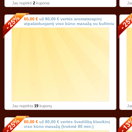
Jau nupirkti
2
kuponai
Ja
60,00 €
už 80,00 € vertės aromaterapinį
atpalaiduojantį viso kūno masažą su kultiniu
prancūzišku aliejumi (trukmė 90 min.)!
Jau nupirkta
19
kuponų
Ja
60,00 €
už 80,00 € vertės švedišką klasikinį
viso kūno masažą (trukmė 80 min.)
Karoliniškėse Vilniuje!