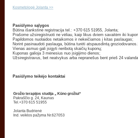
Kosmetologė Jolanta >>
Pasiūlymo sąlygos
Būtina išankstinė registracija tel.: +370 615 51955, Jolanta;
Prašome užsiregistruoti ne vėliau, kaip likus dviem savaitėm iki kupo
Papildomos nuolaidos netaikomos ir nekeičiamos į kitas paslaugas;
Norint pasinaudoti paslauga, būtina turėti atspausdintą groziodovanos.
Vienas asmuo gali įsigyti neribotą skaičių kuponų;
Kuponas galioja 3 mėnesius nuo įsigijimo dienos;
Užsiregistravus, bet neatvykus arba nepranešus bent prieš 24 valan
Pasiūlymo teikėjo kontaktai
Grožio terapijos studija „ Kūno grožiui“
Pakraščio g. 24, Kaunas
Tel.+370 615 51955
Jolanta Budrienė
Ind. veiklos pažyma Nr.627053