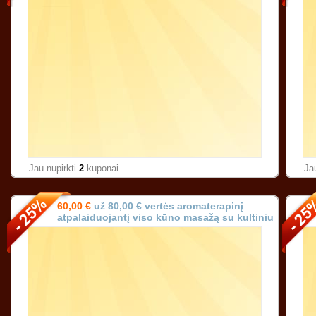
Jau nupirkti
2
kuponai
Ja
60,00 €
už 80,00 € vertės aromaterapinį
atpalaiduojantį viso kūno masažą su kultiniu
prancūzišku aliejumi (trukmė 90 min.)!