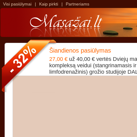
Visi pasiūlymai
|
Kaip pirkti
|
Partneriams
>
>
Šiandienos pasiūlymas
27,00 €
už 40,00 € vertės Dviejų m
kompleksą veidui (stangrinamasis ir
limfodrenažinis) grožio studijoje DAL