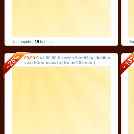
Jau nupirkta
19
kuponų
Ja
60,00 €
už 80,00 € vertės švedišką klasikinį
viso kūno masažą (trukmė 80 min.)
Karoliniškėse Vilniuje!