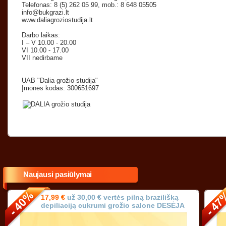
Telefonas: 8 (5) 262 05 99, mob.: 8 648 05505
info@bukgrazi.lt
www.daliagroziostudija.lt
Darbo laikas:
I – V 10.00 - 20.00
VI 10.00 - 17.00
VII nedirbame
UAB "Dalia grožio studija"
Įmonės kodas: 300651697
Naujausi pasiūlymai
17,99 €
už 30,00 € vertės pilną brazilišką
depiliaciją cukrumi grožio salone DESĖJA
Vilniuje!