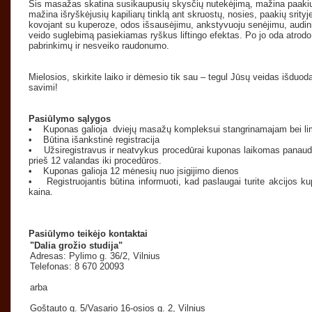
Šis masažas skatina susikaupusių skysčių nutekėjimą, mažina paakių i
mažina išryškėjusių kapiliarų tinklą ant skruostų, nosies, paakių srityj
kovojant su kuperoze, odos išsausėjimu, ankstyvuoju senėjimu, aud
veido suglebimą pasiekiamas ryškus liftingo efektas. Po jo oda atrodo
pabrinkimų ir nesveiko raudonumo.
Mielosios, skirkite laiko ir dėmesio tik sau – tegul Jūsų veidas išduo
savimi!
Pasiūlymo sąlygos
• Kuponas galioja dviejų masažų kompleksui stangrinamajam bei l
• Būtina išankstinė registracija
• Užsiregistravus ir neatvykus procedūrai kuponas laikomas panaud
prieš 12 valandas iki procedūros.
• Kuponas galioja 12 mėnesių nuo įsigijimo dienos
• Registruojantis būtina informuoti, kad paslaugai turite akcijos k
kaina.
Pasiūlymo teikėjo kontaktai
"Dalia grožio studija"
Adresas: Pylimo g. 36/2, Vilnius
Telefonas: 8 670 20093
arba
Goštauto g. 5/Vasario 16-osios g. 2, Vilnius