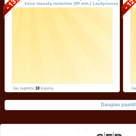
kūno masažą moterims (90 min.) Lazdynuose
Vilniuje!
Jau nupirkta
18
kuponų
Ja
Daugiau pasiū