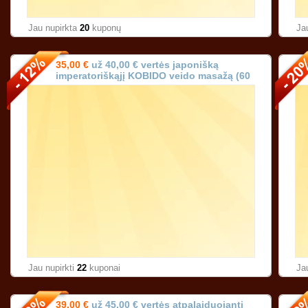
Jau nupirkta
20
kuponų
Ja
35,00 €
už 40,00 € vertės japonišką
imperatoriškąjį KOBIDO veido masažą (60
min.) Vilniuje!
Jau nupirkti
22
kuponai
Ja
39,00 €
už 45,00 € vertės atpalaiduojantį