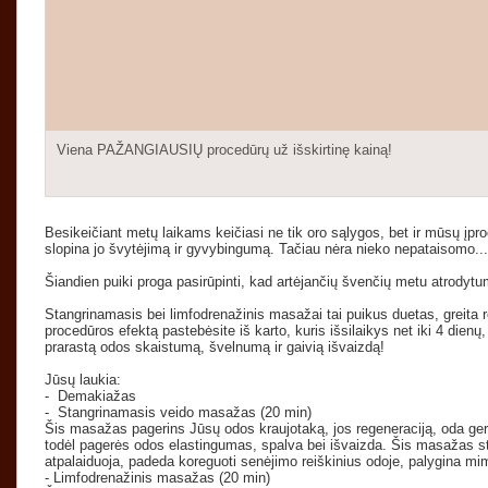
Viena PAŽANGIAUSIŲ procedūrų už išskirtinę kainą!
Besikeičiant metų laikams keičiasi ne tik oro sąlygos, bet ir mūsų įproči
slopina jo švytėjimą ir gyvybingumą. Tačiau nėra nieko nepataisomo...
Šiandien puiki proga pasirūpinti, kad artėjančių švenčių metu atrodytu
Stangrinamasis bei limfodrenažinis masažai tai puikus duetas, greita
procedūros efektą pastebėsite iš karto, kuris išsilaikys net iki 4 dienų,
prarastą odos skaistumą, švelnumą ir gaivią išvaizdą!
Jūsų laukia:
- Demakiažas
- Stangrinamasis veido masažas (20 min)
Šis masažas pagerins Jūsų odos kraujotaką, jos regeneraciją, oda ge
todėl pagerės odos elastingumas, spalva bei išvaizda. Šis masažas st
atpalaiduoja, padeda koreguoti senėjimo reiškinius odoje, palygina mi
- Limfodrenažinis masažas (20 min)