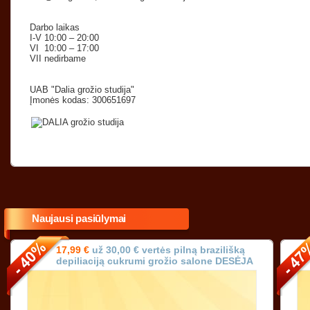
Darbo laikas
I-V 10:00 – 20:00
VI 10:00 – 17:00
VII nedirbame
UAB "Dalia grožio studija"
Įmonės kodas: 300651697
Naujausi pasiūlymai
17,99 €
už 30,00 € vertės pilną brazilišką
depiliaciją cukrumi grožio salone DESĖJA
Vilniuje!