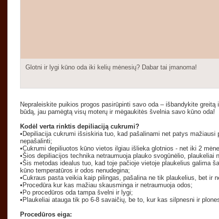
Glotni ir lygi kūno oda iki kelių mėnesių? Dabar tai įmanoma!
Nepraleiskite puikios progos pasirūpinti savo oda – išbandykite greitą
būdą, jau pamėgtą visų moterų ir mėgaukitės švelnia savo kūno oda!
Kodėl verta rinktis depiliaciją cukrumi?
•Depiliacija cukrumi išsiskiria tuo, kad pašalinami net patys mažiausi 
nepašalinti;
•Cukrumi depiliuotos kūno vietos ilgiau išlieka glotnios - net iki 2 mėne
•Šios depiliacijos technika netraumuoja plauko svogūnėlio, plaukeliai
•Šis metodas idealus tuo, kad toje pačioje vietoje plaukelius galima ša
kūno temperatūros ir odos nenudegina;
•Cukraus pasta veikia kaip pilingas, pašalina ne tik plaukelius, bet ir
•Procedūra kur kas mažiau skausminga ir netraumuoja odos;
•Po procedūros oda tampa švelni ir lygi;
•Plaukeliai atauga tik po 6-8 savaičių, be to, kur kas silpnesni ir plone
Procedūros eiga: