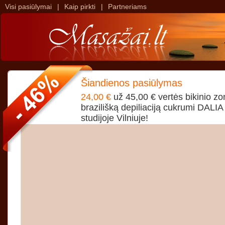
Visi pasiūlymai
|
Kaip pirkti
|
Partneriams
>
>
Šiandienos pasiūlymas
24,00 €
už 45,00 € vertės bikinio zo
brazilišką depiliaciją cukrumi DALIA
studijoje Vilniuje!