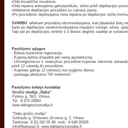
•Oda kruopščiai nuvaloma;
•Oda tepama antiseptiniu geliu/purškalu, skirtu prieš depiliacijos proce
•Atliekama depiliacijos procedūra su cukraus pasta;
•Po procedūros depiliuojama vieta tepama po depiliacijos skirtu kremu/
SVARBU
: atliekant procedūrą rekomenduojama, kad plaukeliai būtų ne
karto po depiliacijos nerekomenduojama maudytis vonioje, ežere, upėje, j
Taip pat po depiliacijos venkite 1-2 dienas degintis saulėje ar soliarium
Pasiūlymo sąlygos
- Būtina išankstinė registracija
- Kuponą būtina išnaudoti per vieną apsilankymą.
- Užsiregistravus ir neatvykus procedūrai kuponas laikomas panaud
prieš 12 valandų iki procedūros.
- Kuponas galioja 12 mėnesių nuo įsigijimo dienos
- paslauga atliekama TIK moterims!
Pasiūlymo teikėjo kontaktai
Grožio studija „Dalia“
Pylimo g. 36/2, Vilnius
Tel.: 8 670 20093
www.daliagroziostudija.lt
"Dalia grožio studija"
Goštauto g. 5/Vasario 16-osios g. 2, Vilnius
Telefonas: 8 (5) 262 05 99, mob.: 8 648 05505
info@bukgrazi.lt
, www.daliagroziostudija.lt