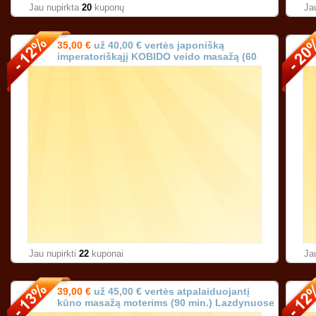
Jau nupirkta
20
kuponų
Ja
35,00 €
už 40,00 € vertės japonišką
imperatoriškąjį KOBIDO veido masažą (60
min.) Vilniuje!
Jau nupirkti
22
kuponai
Ja
39,00 €
už 45,00 € vertės atpalaiduojantį
kūno masažą moterims (90 min.) Lazdynuose
Vilniuje!