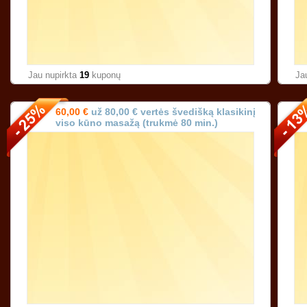
Jau nupirkta
19
kuponų
Ja
60,00 €
už 80,00 € vertės švedišką klasikinį
viso kūno masažą (trukmė 80 min.)
Karoliniškėse Vilniuje!